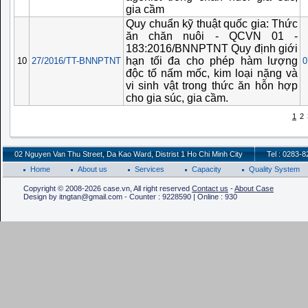
gia cầm
Quy chuẩn kỹ thuật quốc gia: Thức
ăn chăn nuôi - QCVN 01 -
183:2016/BNNPTNT Quy định giới
hạn tối đa cho phép hàm lượng
10
27/2016/TT-BNNPTNT
0
độc tố nấm mốc, kim loại nặng và
vi sinh vật trong thức ăn hỗn hợp
cho gia súc, gia cầm.
1
2
02 Nguyen Van Thu Street, Da Kao Ward, Distrist 1 Ho Chi Minh City
Tel : 0283-
Home
About us
Services
Capacity
Quality System
Copyright © 2008-2026 case.vn, All right reserved
Contact us
-
About Case
Design by itngtan@gmail.com - Counter : 9228590 | Online : 930