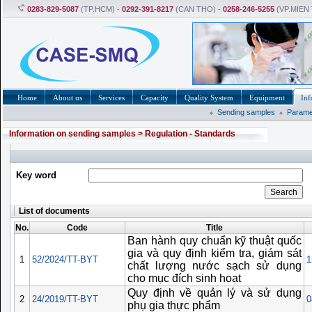
0283-829-5087
(TP.HCM) -
0292-391-8217
(CAN THO) -
0258-246-5255
(VP.MIEN
Home
About us
Services
Capacity
Quality System
Equipment
Inf
Sending samples
Parame
Information on sending samples
>
Regulation - Standards
Key word
List of documents
No.
Code
Title
Ban hành quy chuẩn kỹ thuật quốc
gia và quy định kiểm tra, giám sát
1
52/2024/TT-BYT
1
chất lượng nước sạch sử dụng
cho mục đích sinh hoạt
Quy định về quản lý và sử dụng
2
24/2019/TT-BYT
0
phụ gia thực phẩm