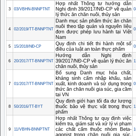
Hợp nhất Thông tư hướng dẫn
Nghị định 39/2017/NĐ-CP về quản
3
03/VBHN-BNNPTNT
0
lý thức ăn chăn nuôi, thủy sản
Danh mục sản phẩm thức ăn chăn
nuôi theo tập quán và nguyên liệu
4
02/2019/TT-BNNPTNT
0
đơn được phép lưu hành tại Việt
Nam
Quy định chi tiết thi hành một số
5
15/2018/NĐ-CP
0
điều của luật an toàn thực phẩm
Hướng dẫn Nghị định
39/2017/NĐ-CP về quản lý thức ăn
6
20/2017/TT-BNNPTNT
1
chăn nuôi, thủy sản
Bổ sung Danh mục hóa chất,
kháng sinh cấm nhập khẩu, sản
xuất, kinh doanh và sử dụng trong
7
01/2017/TT-BNNPTNT
0
thức ăn chăn nuôi gia súc, gia cầm
tại VN
Quy định giới hạn tối đa dư lượng
thuốc bảo vệ thực vật trong thực
8
50/2016/TT-BYT
1
phẩm
Hợp nhất Thông tư quy định việc
kiểm tra, giám sát và xử lý vi phạm
các chất cấm thuộc nhóm Beta-
9
11/VBHN-BNNPTNT
1
agonist trong chăn nuôi gia súc,