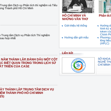
 Trung tâm Dịch vụ Phân tích thí nghiệm và Tiêu
ợng Thành phố Hồ Chí Minh
HỒ CHÍ MINH VÀ
Phân tí
NHỮNG VẦN THƠ
Giới thiệu hệ thống
Hướng dẫ
hình ký 
token củ
Chính P
in Trung tâm Dịch vụ Phân tích Thí nghiệm
Hướng dẫn gởi mẫu
Phương 
sau hợp nhất
lỏng hiệ
(HPLC)
Liên kết
SỞ KHOA
40 NĂM THÀNH LẬP, ĐÁNH DẤU MỘT CỘT
NGHỆ TH
ẶC BIỆT QUAN TRỌNG TRONG LỊCH SỬ
CHÍ MINH
ÁT TRIỂN CỦA CASE
GÀY THÀNH LẬP TRUNG TÂM DỊCH VỤ
IỆM THÀNH PHỐ HỒ CHÍ MINH
25)