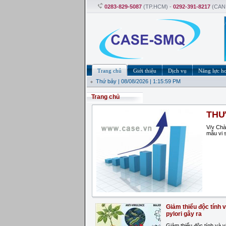
0283-829-5087
(TP.HCM) -
0292-391-8217
(CAN
Trang chủ
Giới thiệu
Dịch vụ
Năng lực h
Thứ bảy | 08/08/2026 | 1:15:59 PM
Trang chủ
THƯ
V/v Chà
mẫu vi 
Giảm thiểu độc tính 
pylori gây ra
Giảm thiểu độc tính và v