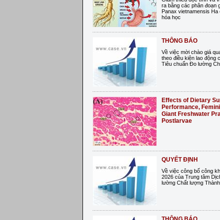
ra bằng các phân đoạn 
Panax vietnamensis Ha 
hóa học
THÔNG BÁO
Về việc mời chào giá qua
theo điều kiện lao động 
Tiêu chuẩn Đo lường Ch
Effects of Dietary S
Performance, Feminiz
Giant Freshwater Pr
Postlarvae
QUYẾT ĐỊNH
Về việc công bố công kh
2026 của Trung tâm Dịch
lường Chất lượng Thành
THÔNG BÁO