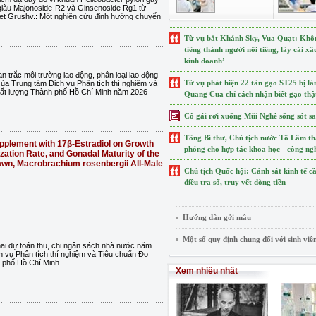
giàu Majonoside-R2 và Ginsenoside Rg1 từ
et Grushv.: Một nghiên cứu định hướng chuyển
Từ vụ bắt Khánh Sky, Vua Quạt: Không
tiếng thành người nổi tiếng, lấy cái x
kinh doanh’
n trắc môi trường lao động, phân loại lao động
Từ vụ phát hiện 22 tấn gạo ST25 bị l
của Trung tâm Dịch vụ Phân tích thí nghiệm và
ất lượng Thành phố Hồ Chí Minh năm 2026
Quang Cua chỉ cách nhận biết gạo thậ
Cô gái rơi xuống Mũi Nghê sống sót sau
Tổng Bí thư, Chủ tịch nước Tô Lâm t
upplement with 17β-Estradiol on Growth
phóng cho hợp tác khoa học - công ng
ation Rate, and Gonadal Maturity of the
awn, Macrobrachium rosenbergii All-Male
Chủ tịch Quốc hội: Cảnh sát kinh tế c
điều tra số, truy vết dòng tiền
Hướng dẫn gởi mẫu
Một số quy định chung đối với sinh viê
ai dự toán thu, chi ngân sách nhà nước năm
 vụ Phân tích thí nghiệm và Tiêu chuẩn Đo
 phố Hồ Chí Minh
Xem nhiều nhất