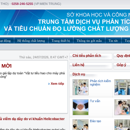
 THO) -
0258-246-5255
(VP.MIEN TRUNG)
oạt động
Hệ thống chất lượng
Trang thiết bị
Thông tin gởi mẫu
Tin tức
Tuy
Chỉ tiêu phân tích
Quy địn
Thứ sáu, 24/07/2026, 8:47 GMT+7
 MỜI
Liên hệ
Góp ý
o giá lập dự toán “Vật tư tiêu hao cho máy phá
Dịch vụ
sóng"
Phân tích kiểm
Xem tiếp
nghiệm
Tư vấn
và viêm dạ dày do vi khuẩn Helicobacter
Đào tạo
iêm dạ dày do vi khuẩn Helicobacter pylori gây