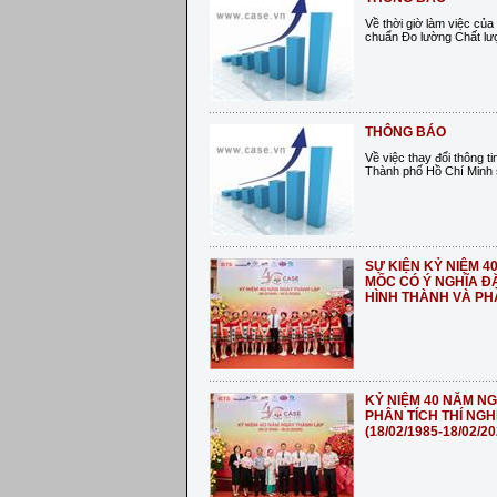
Về thời giờ làm việc của
chuẩn Đo lường Chất lư
THÔNG BÁO
Về việc thay đổi thông t
Thành phố Hồ Chí Minh 
SỰ KIỆN KỶ NIỆM 
MỐC CÓ Ý NGHĨA Đ
HÌNH THÀNH VÀ PH
KỶ NIỆM 40 NĂM N
PHÂN TÍCH THÍ NGH
(18/02/1985-18/02/20