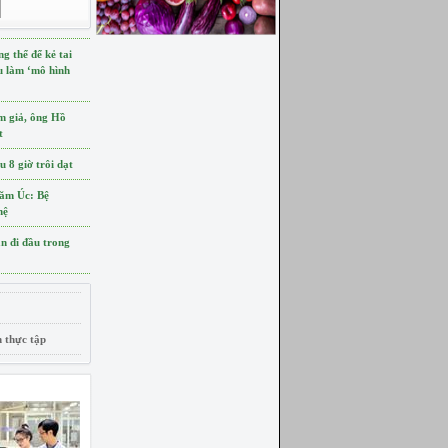
 thể để kẻ tai
ấu làm ‘mô hình
àm giả, ông Hồ
t
 8 giờ trôi dạt
hăm Úc: Bệ
hệ
ần đi đầu trong
n thực tập