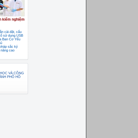
ch kiểm nghiệm
n cài đặt, cấu
số sử dụng USB
a Ban Cơ Yếu
hủ
pháp sắc ký
u năng cao
 HỌC VÀ CÔNG
ÀNH PHỐ HỒ