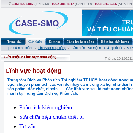
0283-829-5087
(TP.HCM) -
0292-391-8217
(CAN THO) -
0258-246-5255
(VP.MIEN
Trang chủ
Giới thiệu
Dịch vụ
Năng lực hoạt động
Hệ thống chất lượng
Lịch sử hình thành
Lĩnh vực hoạt động
Tầm nhìn - Sứ mệnh - Giá trị cốt lõi
Sơ 
Giới thiệu
>
Lĩnh vực hoạt động
Thứ ba, 20/12/201
Lĩnh vực hoạt động
Trung tâm Dịch vụ Phân tích Thí nghiệm TP.HCM hoạt động trong m
vực, chuyên phân tích các vấn đề nhạy cảm trong xã hội như thành
sản phẩm, độc chất, dioxin ..... Các lĩnh vực sau là một trong nhữn
mạnh tại Trung tâm Dịch vụ Phân tích.
Phân tích kiểm nghiệm
Sửa chữa hiệu chuẩn thiết bị
Tư vấn