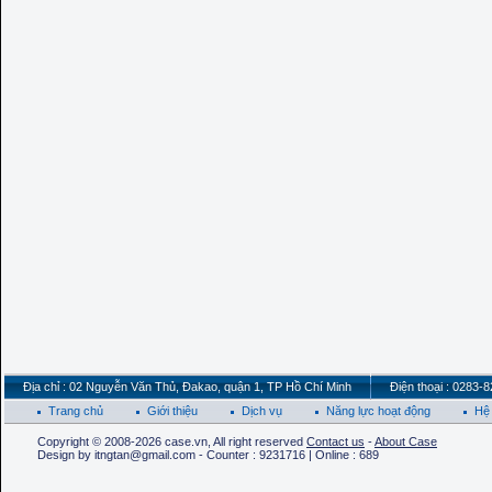
Địa chỉ : 02 Nguyễn Văn Thủ, Đakao, quận 1, TP Hồ Chí Minh
Điện thoại : 0283-
Trang chủ
Giới thiệu
Dịch vụ
Năng lực hoạt động
Hệ 
Copyright © 2008-2026 case.vn, All right reserved
Contact us
-
About Case
Design by itngtan@gmail.com - Counter : 9231716 | Online : 689