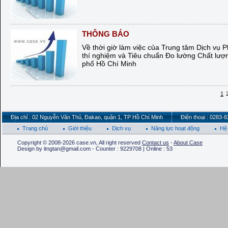
THÔNG BÁO
Về thời giờ làm việc của Trung tâm Dịch vụ P
thí nghiệm và Tiêu chuẩn Đo lường Chất lư
phố Hồ Chí Minh
1
Địa chỉ : 02 Nguyễn Văn Thủ, Đakao, quận 1, TP Hồ Chí Minh
Điện thoại : 0283-
Trang chủ
Giới thiệu
Dịch vụ
Năng lực hoạt động
Hệ 
Copyright © 2008-2026 case.vn, All right reserved
Contact us
-
About Case
Design by itngtan@gmail.com - Counter : 9229708 | Online : 53