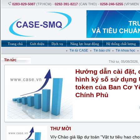
0283-829-5087
(TP.HCM) -
0292-391-8217
(CAN THO) -
0258-246-5255
(VP.MIEN
Trang chủ
Giới thiệu
Dịch vụ
Năng lực hoạt động
Hệ thống chất lượng
Tin từ CASE
Tin báo chí
Tin khoa học
Tin tức
Thứ tư, 05/08/2026
Hướng dẫn cài đặt, 
hình ký số sử dụng
token của Ban Cơ Y
Chính Phủ
THƯ MỜI
V/v Chào giá lập dự toán “Vật tư tiêu hao ch