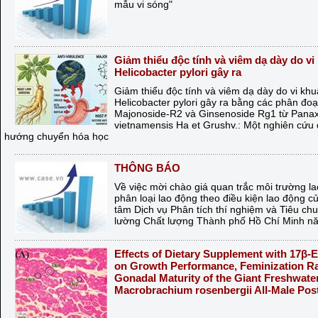
mẫu vi sóng"
Giảm thiểu độc tính và viêm dạ dày do vi
Helicobacter pylori gây ra
Giảm thiểu độc tính và viêm dạ dày do vi kh
Helicobacter pylori gây ra bằng các phân đoạ
Majonoside-R2 và Ginsenoside Rg1 từ Pana
vietnamensis Ha et Grushv.: Một nghiên cứu 
hướng chuyển hóa học
THÔNG BÁO
Về việc mời chào giá quan trắc môi trường l
phân loại lao động theo điều kiện lao động c
tâm Dịch vụ Phân tích thí nghiệm và Tiêu ch
lường Chất lượng Thành phố Hồ Chí Minh n
Effects of Dietary Supplement with 17β-E
on Growth Performance, Feminization Ra
Gonadal Maturity of the Giant Freshwate
Macrobrachium rosenbergii All-Male Pos