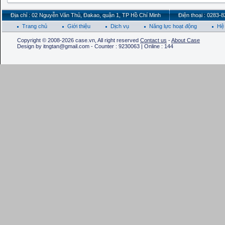
Địa chỉ : 02 Nguyễn Văn Thủ, Đakao, quận 1, TP Hồ Chí Minh
Điện thoại : 0283-
Trang chủ
Giới thiệu
Dịch vụ
Năng lực hoạt động
Hệ 
Copyright © 2008-2026 case.vn, All right reserved
Contact us
-
About Case
Design by itngtan@gmail.com - Counter : 9230063 | Online : 144