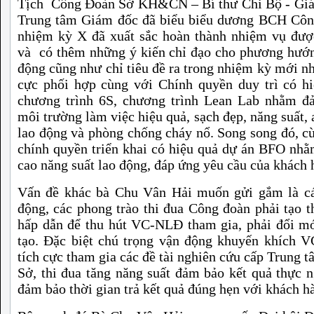
Tịch Công Đoàn Sở KH&CN – Bí thư Chi Bộ - Gi
Trung tâm Giám đốc đã biểu biểu dương BCH Côn
nhiệm kỳ X đã xuất sắc hoàn thành nhiệm vụ đượ
và có thêm những ý kiến chỉ đạo cho phương hướ
động cũng như chỉ tiêu đề ra trong nhiệm kỳ mới nh
cực phối hợp cùng với Chính quyền duy trì có h
chương trình 6S, chương trình Lean Lab nhằm đ
môi trường làm việc hiệu quả, sạch đẹp, năng suất, 
lao động và phòng chống cháy nổ. Song song đó, c
chính quyền triển khai có hiệu quả dự án BFO nh
cao năng suất lao động, đáp ứng yêu cầu của khách 
Vấn đề khác bà Chu Vân Hải muốn gửi gắm là cá
động, các phong trào thi đua Công đoàn phải tạo 
hấp dẫn để thu hút VC-NLĐ tham gia, phải đổi m
tạo. Đặc biệt chú trọng vận động khuyến khích 
tích cực tham gia các đề tài nghiên cứu cấp Trung t
Sở, thi đua tăng năng suất đảm bảo kết quả thực 
đảm bảo thời gian trả kết quả đúng hẹn với khách h