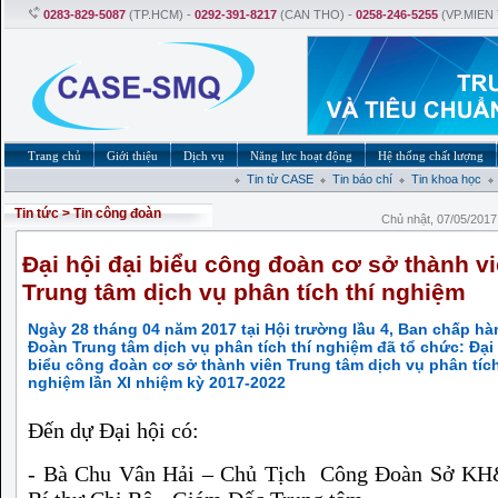
0283-829-5087
(TP.HCM) -
0292-391-8217
(CAN THO) -
0258-246-5255
(VP.MIEN
Trang chủ
Giới thiệu
Dịch vụ
Năng lực hoạt động
Hệ thống chất lượng
Tin từ CASE
Tin báo chí
Tin khoa học
Tin tức
>
Tin công đoàn
Chủ nhật, 07/05/201
Đại hội đại biểu công đoàn cơ sở thành v
Trung tâm dịch vụ phân tích thí nghiệm
Ngày 28 tháng 04 năm 2017 tại Hội trường lầu 4, Ban chấp h
Đoàn Trung tâm dịch vụ phân tích thí nghiệm đã tổ chức: Đại 
biểu công đoàn cơ sở thành viên Trung tâm dịch vụ phân tích
nghiệm lần XI nhiệm kỳ 2017-2022
Đến dự Đại hội có:
- Bà Chu Vân Hải – Chủ Tịch Công Đoàn Sở K