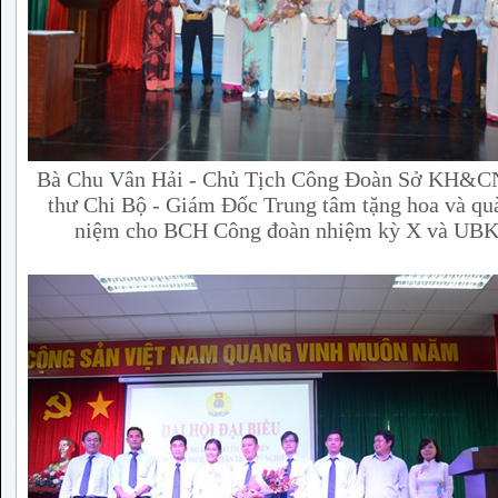
Bà Chu Vân Hải - Chủ Tịch Công Đoàn Sở KH&CN
thư Chi Bộ - Giám Đốc Trung tâm tặng hoa và qu
niệm cho BCH Công đoàn nhiệm kỳ X và UB