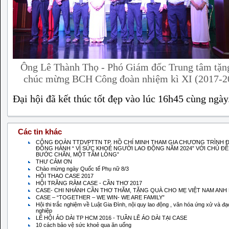
Ông Lê Thành Thọ - Phó Giám đốc Trung tâm tặn
chúc mừng BCH Công đoàn nhiệm kì XI (2017-2
Đại hội đã kết thúc tốt đẹp vào lúc 16h45 cùng ngày
Các tin khác
CÔNG ĐOÀN TTDVPTTN TP. HỒ CHÍ MINH THAM GIA CHƯƠNG TRÌNH Đ
ĐỒNG HÀNH “ VÌ SỨC KHOẺ NGƯỜI LAO ĐỘNG NĂM 2024” VỚI CHỦ ĐỀ 
BƯỚC CHÂN, MỘT TẤM LÒNG”
THƯ CẢM ƠN
Chào mừng ngày Quốc tế Phụ nữ 8/3
HỘI THAO CASE 2017
HỘI TRĂNG RẰM CASE - CẦN THƠ 2017
CASE- CHI NHÁNH CẦN THƠ THĂM, TẶNG QUÀ CHO MẸ VIỆT NAM ANH
CASE – “TOGETHER – WE WIN- WE ARE FAMILY”
Hội thi trắc nghiệm về Luật Gia Đình, nội quy lao động , văn hóa ứng xử và đ
nghiệp
LỄ HỘI ÁO DÀI TP HCM 2016 - TUẦN LỄ ÁO DÀI TẠI CASE
10 cách bảo vệ sức khoẻ qua ăn uống