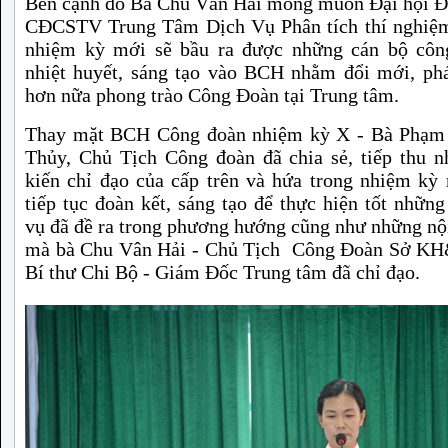
Bên cạnh đó Bà Chu Vân Hải mong muốn Đại hội Đ
CĐCSTV Trung Tâm Dịch Vụ Phân tích thí nghiệm
nhiệm kỳ mới sẽ bầu ra được những cán bộ côn
nhiệt huyết, sáng tạo vào BCH nhằm đổi mới, phá
hơn nữa phong trào Công Đoàn tại Trung tâm.
Thay mặt BCH Công đoàn nhiệm kỳ X - Bà Phạm
Thủy, Chủ Tịch Công đoàn đã chia sẻ, tiếp thu 
kiến chỉ đạo của cấp trên và hứa trong nhiệm kỳ
tiếp tục đoàn kết, sáng tạo để thực hiện tốt nhữn
vụ đã đề ra trong phương hướng cũng như những n
mà bà Chu Vân Hải - Chủ Tịch Công Đoàn Sở K
Bí thư Chi Bộ - Giám Đốc Trung tâm đã chỉ đạo.